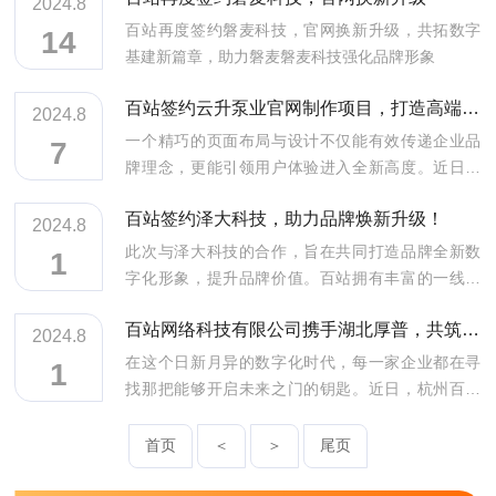
2024.8
价值、推动业务发展的强大引擎，助力企业在激烈
百站再度签约磐麦科技，官网换新升级，共拓数字
14
的市场竞争中持续发展，为全球客户提供更加先
基建新篇章，助力磐麦磐麦科技强化品牌形象
进、便捷、个性化的分析仪器解决方案。
百站签约云升泵业官网制作项目，打造高端网站
2024.8
一个精巧的页面布局与设计不仅能有效传递企业品
7
牌理念，更能引领用户体验进入全新高度。近日百
站网络科技有限公司正式启动云升泵业高端网站建
百站签约泽大科技，助力品牌焕新升级！
设项目，致力于服务全球华语用户群体。
2024.8
此次与泽大科技的合作，旨在共同打造品牌全新数
1
字化形象，提升品牌价值。百站拥有丰富的一线实
战经验，跨领域服务于机械行业、工业、科技、房
百站网络科技有限公司携手湖北厚普，共筑数字化新篇章！
产、汽车、金融、医疗、教育、消费品等行业品牌
2024.8
客户。我们已经累计帮助超过10万家企业完成，全
在这个日新月异的数字化时代，每一家企业都在寻
1
案级、一站式、定制化等全网营销推广服务，其中
找那把能够开启未来之门的钥匙。近日，杭州百站
不乏众多500强、独角兽、行业龙头企业。
网络科技有限公司（以下简称“百站网络”）与湖北厚
普催化新材料有限公司（以下简称“湖北厚普”）正式
首页
＜
＞
尾页
签署了网站建设项目合作协议，标志着双方在数字
化转型道路上迈出了坚实的一步。这不仅是对双方