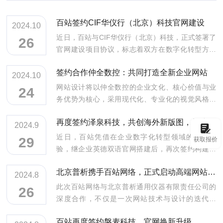
百站签约CIF华仪行（北京）科技官网建设
2024.10
近日，百站与CIF华仪行（北京）科技，正式签署了
26
官网建设项目协议，标志着双方在数字化转型方面
的深入在快速发展的仪器设备行业中，通过全新官
签约合作仲全数控：共同打造全新企业网站
网展示其丰富的产品线及研发实力，提升品牌形象
2024.10
并增强市场竞争力。
网站设计将以仲全数控的企业文化、核心价值与业
24
务优势为核心，采用现代化、专业化的视觉风格，
通过高清图片、动态视频、交互式图表等多元媒
再度签约泽泉科技，共创海外新版图，构建国际化品牌官网升级
介，展示仲全数控的专业实力，塑造深入人心的品
2024.9
牌形象。有力推动仲全数控的品牌影响力提升与业
近日，百站凭借在企业数字化转型领域的丰富经
29
获取报价
务拓展，提供更加便捷、高效、个性化的解决方案
验，继企业英德双语官网搭建后，再次签约构建英
服务。
荷双语网站，助力企业拓展海外新版图。
北京普析携手百站网络，正式启动高端网站建设项目
2024.8
此次百站网络与北京普析通用仪器有限责任公司的
26
深度合作，不仅是一次网站技术与设计的迭代升
级，更是普析数字化战略的重要组成部分。我们期
百站再度签约磐麦科技，官网换新升级
待改版后的网站成为普析连接全球用户、传播品牌