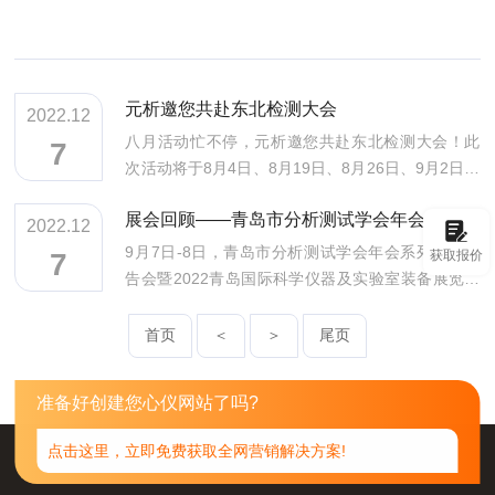
元析邀您共赴东北检测大会
2022.12
八月活动忙不停，元析邀您共赴东北检测大会！此
7
次活动将于8月4日、8月19日、8月26日、9月2日分
别在沈阳、哈尔滨、大连、长春陆续展开。元析作
展会回顾——青岛市分析测试学会年会系列学术报告会
为科学仪器及解决方案供应商，届时，将携多款产
2022.12
品参展。其中，沈阳站展位号C66，哈尔滨展位号为
9月7日-8日，青岛市分析测试学会年会系列学术报
获取报价
7
5号，大连、长春依然参展，展位待定，各位伙伴和
告会暨2022青岛国际科学仪器及实验室装备展览会
用户朋友可多多关注，欢迎大家莅临展位。
在青岛国际会展中心召开。该会已累计举办35届，
不仅带来了品牌的分析测试仪器，也带来了非常好
首页
＜
＞
尾页
的的分析测试方法和技术。会议由学会理事长，青
岛大学原校长夏临华主持，中国分析测试协会常务
准备好创建您心仪网站了吗?
副秘书长张渝英出席了大会并作了中国分析测试协
会工作介绍的报告、山东省分析测试协会理事长刘
点击这里，立即免费获取全网营销解决方案!
建华、市民管局、市科协、市科技局研发服务中心
的领导出席了大会。上海元析一直致力于食品安