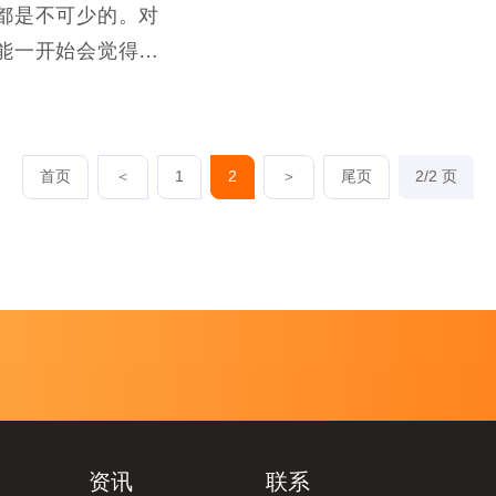
都是不可少的。对
能一开始会觉得困
和方法，便能快速
首页
＜
1
2
＞
尾页
2/2 页
资讯
联系