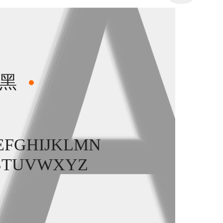
黑
EFGHIJKLMN
STUVWXYZ