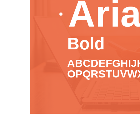
Aria
Bold
ABCDEFGHIJ
OPQRSTUVW