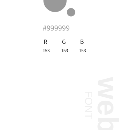
web
FONT