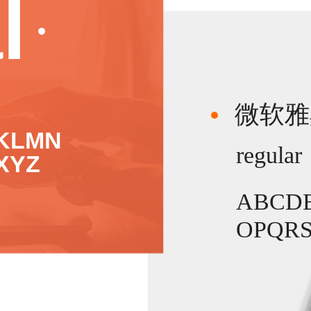
l
微软雅
KLMN
regular
XYZ
ABCD
OPQR